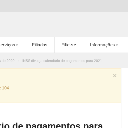
erviços
Filiadas
Filie-se
Informações
s de 2020
INSS divulga calendário de pagamentos para 2021
×
: 104
rio de pagamentos para