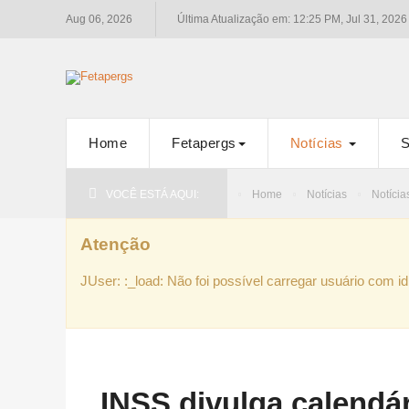
Aug 06, 2026
Última Atualização em: 12:25 PM, Jul 31, 2026
Home
Fetapergs
Notícias
S
VOCÊ ESTÁ AQUI:
Home
Notícias
Notícia
Atenção
JUser: :_load: Não foi possível carregar usuário com id
INSS divulga calendá