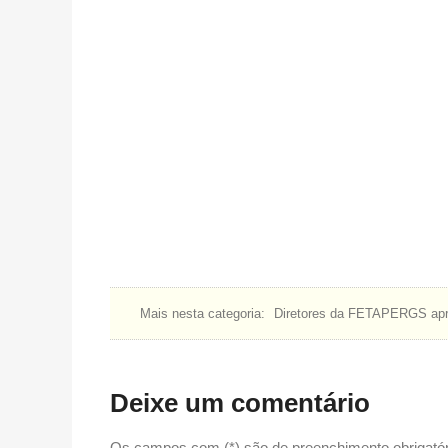
Mais nesta categoria:
Diretores da FETAPERGS apre
Deixe um comentário
Os campos com (*) são de preenchimento obrigatór