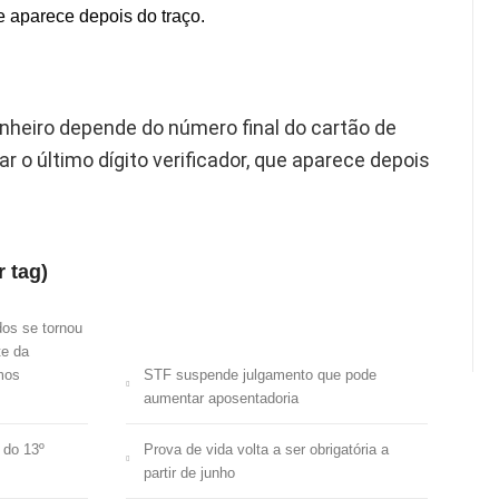
ue aparece depois do traço.
inheiro depende do número final do cartão de
r o último dígito verificador, que aparece depois
r tag)
dos se tornou
te da
mos
STF suspende julgamento que pode
aumentar aposentadoria
 do 13º
Prova de vida volta a ser obrigatória a
partir de junho