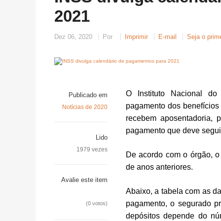
2021
Dez 06, 2020
Por
Imprimir
E-mail
Seja o prim
O Instituto Nacional do
Publicado em
pagamento dos benefícios 
Notícias de 2020
recebem aposentadoria, p
pagamento que deve seguir
Lido
1979 vezes
De acordo com o órgão, o
de anos anteriores.
Avalie este item
Abaixo, a tabela com as da
pagamento, o segurado pr
(0 votos)
depósitos depende do núm