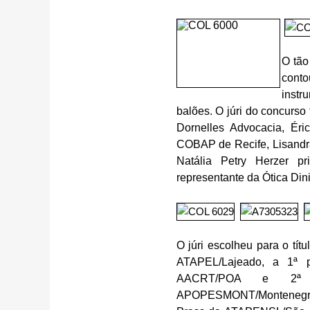
O tão
cont
instr
balões. O júri do concurso
Dornelles Advocacia, Éri
COBAP de Recife, Lisandra
Natália Petry Herzer p
representante da Ótica Dini
O júri escolheu para o tí
ATAPEL/Lajeado, a 1ª p
AACRT/POA e 2ª p
APOPESMONT/Montenegro.