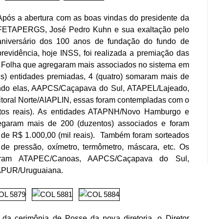
Após a abertura com as boas vindas do presidente da
FETAPERGS, José Pedro Kuhn e sua exaltação pelo
aniversário dos 100 anos de fundação do fundo de
previdência, hoje INSS, foi realizada a premiação das
 Folha que agregaram mais associados no sistema em
is) entidades premiadas, 4 (quatro) somaram mais de
ndo elas, AAPCS/Caçapava do Sul, ATAPEL/Lajeado,
itoral Norte/AIAPLIN, essas foram contempladas com o
ntos reais). As entidades ATAPNH/Novo Hamburgo e
garam mais de 200 (duzentos) associados e foram
de R$ 1.000,00 (mil reais). Também foram sorteados
de pressão, oxímetro, termômetro, máscara, etc. Os
oram ATAPEC/Canoas, AAPCS/Caçapava do Sul,
APUR/Uruguaiana.
 da cerimônia de Posse da nova diretoria, o Diretor