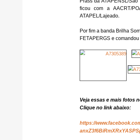
Prass da ATAPENSL/São Le
ficou com a AACRT/POA
ATAPEL/Lajeado.
Por fim a banda Brilha So
FETAPERGS e comandou o b
Veja essas e mais fotos
Clique no link abaixo:
https://www.facebook.c
anxZ3f6BiRmXRxYASPSp