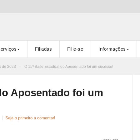
erviços
Filiadas
Filie-se
Informações
s de 2023
O 15º Baile Estadual do Aposentado foi um sucesso!
 do Aposentado foi um
Seja o primeiro a comentar!
Flash Color