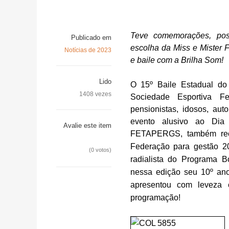
Teve comemorações, poss
Publicado em
escolha da Miss e Mister
Notícias de 2023
e baile com a Brilha Som!
Lido
O 15º Baile Estadual do 
1408 vezes
Sociedade Esportiva Fe
pensionistas, idosos, au
evento alusivo ao Dia
Avalie este item
FETAPERGS, também rece
Federação para gestão 2
(0 votos)
radialista do Programa 
nessa edição seu 10º ano
apresentou com leveza
programação!