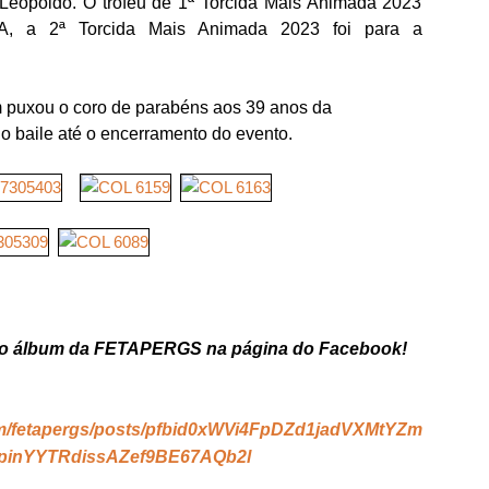
opoldo. O troféu de 1ª Torcida Mais Animada 2023
, a 2ª Torcida Mais Animada 2023 foi para a
m puxou o coro de parabéns aos 39 anos da
aile até o encerramento do evento.
 no álbum da FETAPERGS na página do Facebook!
om/fetapergs/posts/pfbid0xWVi4FpDZd1jadVXMtYZm
inYYTRdissAZef9BE67AQb2l