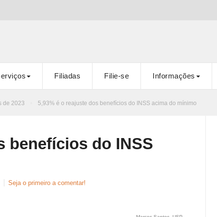
erviços
Filiadas
Filie-se
Informações
s de 2023
5,93% é o reajuste dos benefícios do INSS acima do mínimo
s benefícios do INSS
Seja o primeiro a comentar!
Marcos Santos_USP