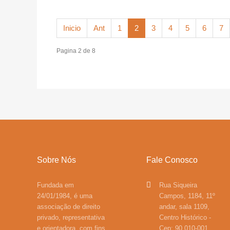
Inicio
Ant
1
2
3
4
5
6
7
Pagina 2 de 8
Sobre Nós
Fale Conosco
Fundada em
Rua Siqueira
24/01/1984, é uma
Campos, 1184, 11º
associação de direito
andar, sala 1109,
privado, representativa
Centro Histórico -
e orientadora, com fins
Cep: 90.010-001