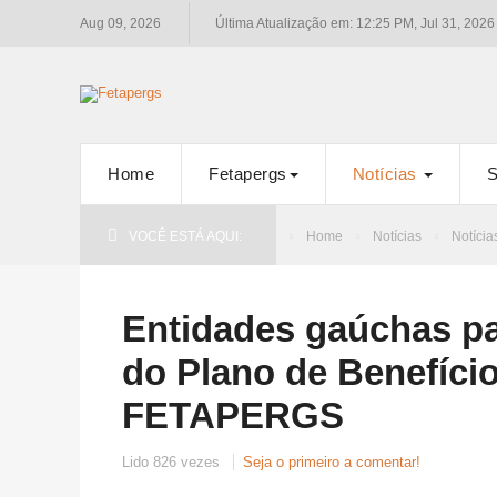
Aug 09, 2026
Última Atualização em: 12:25 PM, Jul 31, 2026
Home
Fetapergs
Notícias
S
VOCÊ ESTÁ AQUI:
Home
Notícias
Notícia
Entidades gaúchas pa
do Plano de Benefíc
FETAPERGS
Lido 826 vezes
Seja o primeiro a comentar!