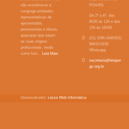
não econômicos e
POA/RS
congrega entidades
De 2ª a 6ª, das
representativas de
8h30 às 12h e das
aposentados,
13h às 16h30.
pensionistas e idosos,
quaisquer que sejam
(51) 3286-1660/(51)
as suas origens
98410-5636
profissionais, tendo
Whatsapp
como foro...
Leia Mais
secretaria@fetaper
gs.org.br
Desenvolvedor:
Lessa Web Informática