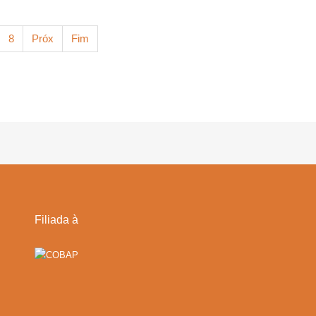
8
Próx
Fim
Filiada à