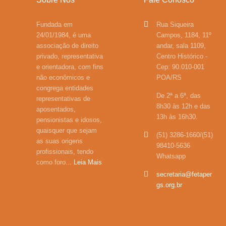
Fundada em
Rua Siqueira
24/01/1984, é uma
Campos, 1184, 11º
associação de direito
andar, sala 1109,
privado, representativa
Centro Histórico -
e orientadora, com fins
Cep: 90.010-001
não econômicos e
POA/RS
congrega entidades
De 2ª a 6ª, das
representativas de
8h30 às 12h e das
aposentados,
13h às 16h30.
pensionistas e idosos,
quaisquer que sejam
(51) 3286-1660/(51)
as suas origens
98410-5636
profissionais, tendo
Whatsapp
como foro...
Leia Mais
secretaria@fetaper
gs.org.br