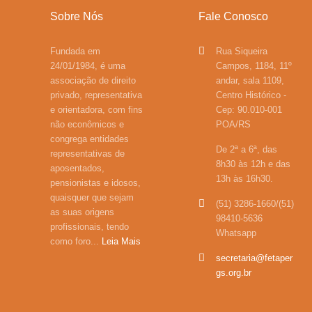
Sobre Nós
Fale Conosco
Fundada em
Rua Siqueira
24/01/1984, é uma
Campos, 1184, 11º
associação de direito
andar, sala 1109,
privado, representativa
Centro Histórico -
e orientadora, com fins
Cep: 90.010-001
não econômicos e
POA/RS
congrega entidades
De 2ª a 6ª, das
representativas de
8h30 às 12h e das
aposentados,
13h às 16h30.
pensionistas e idosos,
quaisquer que sejam
(51) 3286-1660/(51)
as suas origens
98410-5636
profissionais, tendo
Whatsapp
como foro...
Leia Mais
secretaria@fetaper
gs.org.br