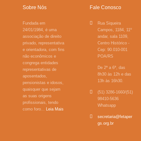
Sobre Nós
Fale Conosco
Fundada em
Rua Siqueira
24/01/1984, é uma
Campos, 1184, 11º
associação de direito
andar, sala 1109,
privado, representativa
Centro Histórico -
e orientadora, com fins
Cep: 90.010-001
não econômicos e
POA/RS
congrega entidades
De 2ª a 6ª, das
representativas de
8h30 às 12h e das
aposentados,
13h às 16h30.
pensionistas e idosos,
quaisquer que sejam
(51) 3286-1660/(51)
as suas origens
98410-5636
profissionais, tendo
Whatsapp
como foro...
Leia Mais
secretaria@fetaper
gs.org.br