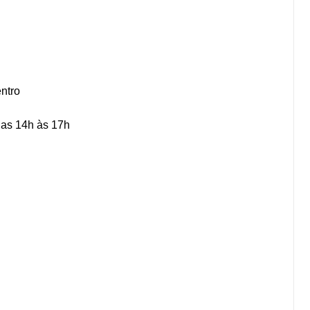
entro
das 14h às 17h