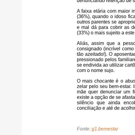
denunciando retenção de sa
A faixa etária com maior i
(36%), quando o idoso fic
outros parentes se apropr
e mal dá para cobrir as 
(33%) o mais sujeito a este 
Aliás, assim que a pesso
consignado (incrível com
tão azeitado!). O aposent
pressionado pelos familia
se endivida ao utilizar cart
com o nome sujo.
O mais chocante é o abus
zelar pelo seu bem-estar. 
mãe quer denunciar um fi
existe a opção de se afast
silêncio que ainda enco
conciliação e até de acolh
Fonte:
g1.bemestar