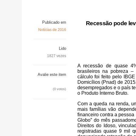
Publicado em
Recessão pode lev
Notícias de 2016
Lido
1827 vezes
A recessão de quase 4%
brasileiros na pobreza 
Avalie este item
cálculo foi feito pelo IB
Domicílios (Pnad) de 2015
desempregados e o país ter
(0 votos)
o Produto Interno Bruto.
Com a queda na renda, um e
mais famílias vão depend
financeiro contra a pessoa
Globo” do mês passadomo
Direitos do Idoso, vincul
registradas quase 9 mil 