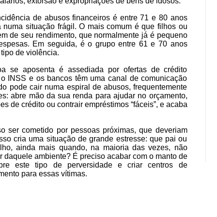
lários, extorsão e expropriações de bens de idosos.
ncidência de abusos financeiros é entre 71 e 80 anos
a numa situação frágil. O mais comum é que filhos ou
iem de seu rendimento, que normalmente já é pequeno
despesas. Em seguida, é o grupo entre 61 e 70 anos
tipo de violência.
a se aposenta é assediada por ofertas de crédito
o o INSS e os bancos têm uma canal de comunicação
ado pode cair numa espiral de abusos, frequentemente
res: abre mão da sua renda para ajudar no orçamento,
ões de crédito ou contrair empréstimos “fáceis”, e acaba
o ser cometido por pessoas próximas, que deveriam
Isso cria uma situação de grande estresse: que pai ou
lho, ainda mais quando, na maioria das vezes, não
ar daquele ambiente? É preciso acabar com o manto de
bre este tipo de perversidade e criar centros de
imento para essas vítimas.