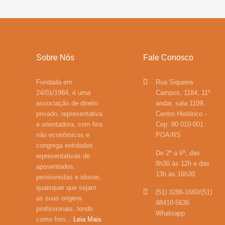
Sobre Nós
Fale Conosco
Fundada em
Rua Siqueira
24/01/1984, é uma
Campos, 1184, 11º
associação de direito
andar, sala 1109,
privado, representativa
Centro Histórico -
e orientadora, com fins
Cep: 90.010-001
não econômicos e
POA/RS
congrega entidades
De 2ª a 6ª, das
representativas de
8h30 às 12h e das
aposentados,
13h às 16h30.
pensionistas e idosos,
quaisquer que sejam
(51) 3286-1660/(51)
as suas origens
98410-5636
profissionais, tendo
Whatsapp
como foro...
Leia Mais