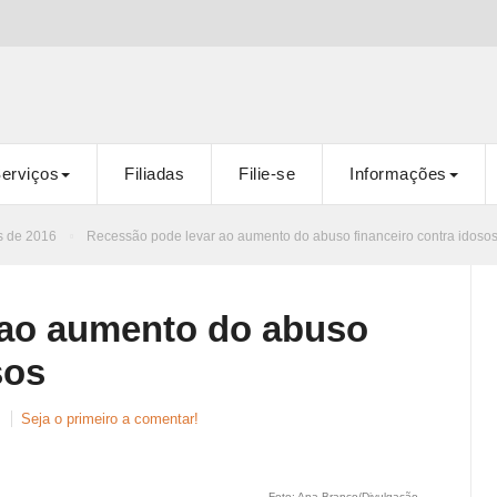
erviços
Filiadas
Filie-se
Informações
s de 2016
Recessão pode levar ao aumento do abuso financeiro contra idoso
 ao aumento do abuso
sos
Seja o primeiro a comentar!
Foto: Ana Branco/Divulgação